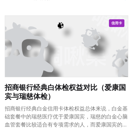
如果你满足其中一个或多个条件，就可以利用这些功
能赚取收入。 1、如何利用“超级关注”(Super
Follows)功能赚钱 超级关注功能允许用户订阅你的
信用卡
付费内容。如果你拥有大量的关注者，那么这将成为
一个好的商业机会。方法很简单，你可以发布一些额
外的内容供这些关注者付费订阅，按月订阅和付费，
分为2.99美元、4.99美元或者9.99美元三档。 通
常，你可以为你本人或者你的品牌、
招商银行经典白体检权益对比（爱康国
宾与瑞慈体检）
招商银行经典白金信用卡体检权益总体来说，白金基
础套餐中的瑞慈医疗优于爱康国宾，瑞慈的白金心脑
血管套餐比较适合有专项需求的人，而爱康国宾的白
金特色套餐搭配欠妥。 相比一下，瑞慈医疗的精密