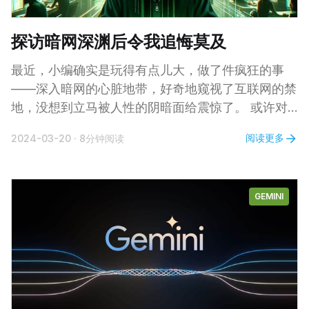
探访暗网深渊后令我追悔莫及
最近，小编确实是玩得有点儿大，做了件疯狂的事
——深入暗网的心脏地带，好奇地窥视了互联网的禁
地，没想到立马被人性的阴暗面给震惊了。 或许对
于不少朋友来说，“暗网”这个词并不陌生，但对那些
阅读更多
2024-03-20
·
8分钟阅读
第一次接触到这个概念的人，我来简单科普一下：暗
网其实是深网深处的一块领域。要真正搞懂暗网，咱
们得先对深网有所了解。不管怎样，暗网是互联网上
GEMINI
一个神秘而难以追踪的加密数字生态圈，这里藏匿着
各路犯罪分子，从贩毒集团到被联合国制裁的恐怖组
织，再到政治异见者、匿名记者乃至政府间谍，无奇
不有。 暗网 VS 深网 让我们来探索一下深网(Deep
Web)和暗网(Dark Web)