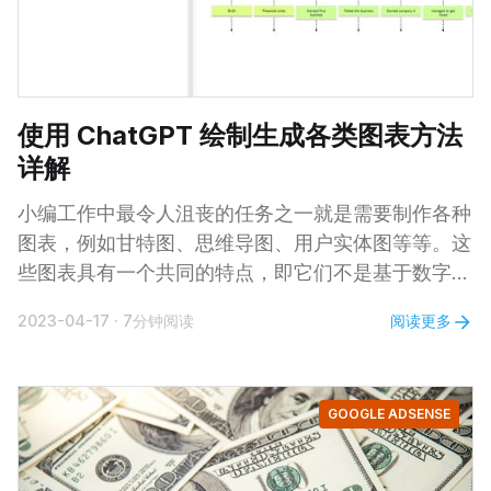
使用 ChatGPT 绘制生成各类图表方法
详解
小编工作中最令人沮丧的任务之一就是需要制作各种
图表，例如甘特图、思维导图、用户实体图等等。这
些图表具有一个共同的特点，即它们不是基于数字和
图形生成的，而是更多地依赖手动制作。 通常，要
阅读更多
2023-04-17
·
7分钟阅读
生成这些图表，我们需要使用诸如 diagrams.net 等
图表工具来绘制它们。这有点令人沮丧，主要是存在
以下问题： 1. 学习曲线：需要时间学习如何使用特
GOOGLE ADSENSE
定的工具，有时不同类型的图表需要不同的工具，如
果现有工具中没有所需的新图表，则需要每次学习新
工具。 2. 不方便：在设计方面浪费了时间，即使是