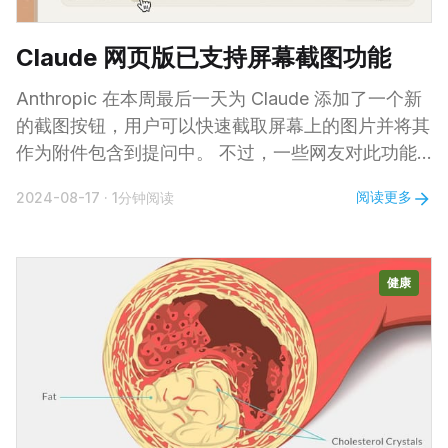
Claude 网页版已支持屏幕截图功能
Anthropic 在本周最后一天为 Claude 添加了一个新
的截图按钮，用户可以快速截取屏幕上的图片并将其
作为附件包含到提问中。 不过，一些网友对此功能
发表了看法，表示其实在 MacOS 里一直可以通过快
阅读更多
2024-08-17
·
1分钟阅读
捷键 Shift + Control + Command + 4 来实现相似的
效果，直接将选定区域截图保存到剪贴板，然后粘贴
到 Claude 中。 这表明新功能虽然便捷，但对于熟悉
健康
系统快捷键的用户而言，这种操作方式可能早已成为
习惯。因此，新增的截图按钮更多是为了简化流程，
方便不熟悉快捷键的用户，或者为不同设备或操作系
统上的用户提供一致的操作体验。 另外，有网友发
现 Claude Artifacts