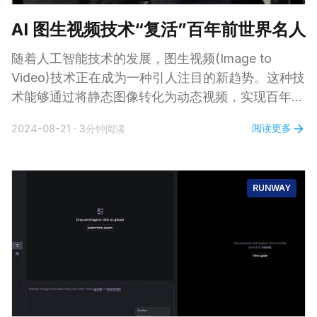
AI 图生视频技术“复活”百年前世界名人
随着人工智能技术的发展，图生视频(Image to
Video)技术正在成为一种引人注目的新趋势。这种技
术能够通过将静态图像转化为动态视频，实现百年前
世界名人的“复活”。近期，通过 AI 图生视频技术，
阅读更多
2024-08-21
·
3分钟阅读
尼古拉·特斯拉、莱昂纳多·达·芬奇、文森特·梵高、亚
伯拉罕·林肯、莫扎特等历史名人的形象以栩栩如生
的方式再现于屏幕前，让观众感受到了与历史“对话”
RUNWAY
的独特体验。 视频欣赏 0:00 /0: