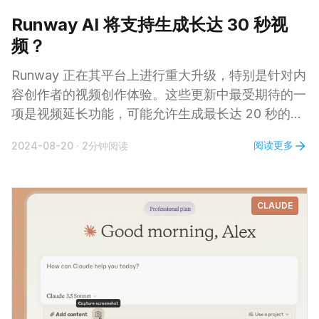
Runway AI 将支持生成长达 30 秒视
频？
Runway 正在其平台上进行重大升级，特别是针对内
容创作者的视频创作体验。这些更新中最受期待的一
项是视频延长功能，可能允许生成最长达 20 秒的片
段。然而，目前尚不确定这 20 秒是添加到现有视频
阅读更多
2024-08-20
·
2分钟阅读
时长中，还是表示延长后视频的最终时长。如果是前
者，用户可以创作最长 30 秒的视频，这将是 AI 生
成内容的一大进步。 另一个令人兴奋的更新是新增
CLAUDE
了新的视频比例，包括纵向模式。对于在 TikTok 和
Instagram Reels 上发布内容的创作者来说，这项功
能至关重要，因为它允许直接生成适合这些平台格式
的视频，无需后期裁剪。