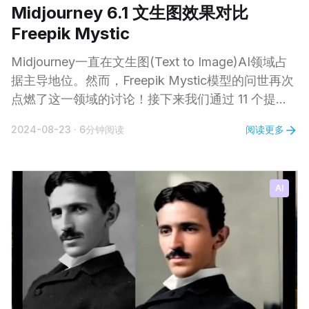
Midjourney 6.1 文生图效果对比
Freepik Mystic
Midjourney一直在文生图(Text to Image)AI领域占
据主导地位。然而，Freepik Mystic模型的问世再次
点燃了这一领域的讨论！接下来我们通过 11 个提示
词实例来对比它们各自生成图片的效果，谁更胜一
阅读更多
2024-08-23
·
6分钟阅读
筹，您自行判断。 1、一个金发年轻女子躺在草地
上，四周环绕着雏菊，柔和的阳光洒下，投射出温和
的阴影 | 自然美，细腻的雀斑，逼真的质感，空灵的
AI
氛围 | 使用佳能EOS R5拍摄 | 照片写实风格 | 黄金
时刻的光线 2、从空中俯瞰一座沿河而建的现代城
市，黎明时分温暖的阳光映照在摩天大楼和平静的水
面上 | 逼真的质感，