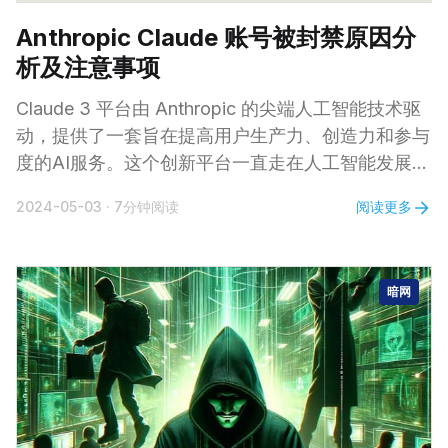
Anthropic Claude 账号被封禁原因分
析及注意事项
Claude 3 平台由 Anthropic 的尖端人工智能技术驱
动，提供了一套旨在提高用户生产力、创造力和参与
度的AI服务。这个创新平台一直走在人工智能发展的
前沿，提供推动机器学习和用户交互的有效工具。就
阅读更多
2024-05-03
·
7分钟阅读
目前用户广泛的反馈而言，Anthropic 旗下的
Claude 3 Opus (claude-3-opus-20240229) 模型
已成长为 OpenAI GPT-4 最有力的竞争对手。 然而,
暗网
随着越来越多的人蜂拥体验Claude所提供的服务，
在注册过程中出现了一个常见问题。许多用户报告，
在对他们最近的活动进行自动审查后，他们的账户会
被立即禁用。