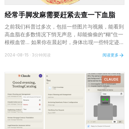
经常手脚发麻需要赶紧去查一下血脂
之前我们科普过多次，包括一些图片与视频，能看到
高血脂在多数情况下悄无声息，却能偷偷的“糊”住一
根根血管... 如果你在晨起时，身体出现一些特定迹
象，说明血脂可能已处于较高水平，建议及时就医检
阅读更多
2024-08-15
·
3分钟阅读
查。 多数患者是在出现心脑血管疾病后才发现自己
的血脂水平存在异常，但早期高血脂也不是完全无迹
可寻。 第一、手脚发麻 血脂增高时，血液黏稠度往
CLAUDE
往会增加，影响血液在血管内的正常流动，导致血液
循环不畅。 手脚处于身体末端，本身血液供应就相
对较弱。当血脂问题影响血液循环时，手脚更容易出
现供血不足情况，进而出现麻木感。 血脂增高还会
导致血管壁受损，引发炎症反应，甚至对神经系统产
生一定不良影响，干扰神经信号的正常传导，导致手
脚发麻。 第二、胸闷不适