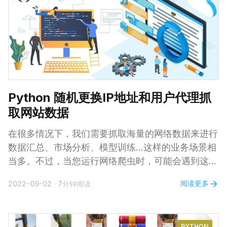
tweepy 然后，你需要在 Twitter 开发者平台上创建
一个应用程序，以获取 API
Python 随机更换IP地址和用户代理抓
取网站数据
在很多情况下，我们需要抓取海量的网络数据来进行
数据汇总、市场分析、模型训练…这样的业务场景相
当多。不过，当您运行网络爬虫时，可能会遇到这样
的问题——短时间内从同一IP和设备向目标网站发送
阅读更多
2022-09-02
·
7分钟阅读
太多请求时，该站点可能会出现验证码，甚至屏蔽您
的IP地址以阻止您抓取数据。 那么，抓取网站数据
的时候如何规避验证码或者避免被屏蔽呢？我们将在
PYTHON