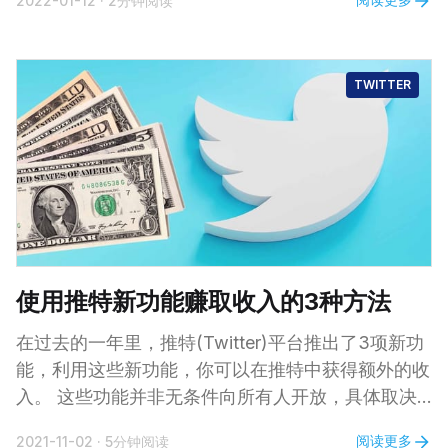
2022-01-12
·
2分钟阅读
消费有积分也是可以的，比如之前有活动报名后可以
通过微信消费拿积分，每月上限是500积分，但不是
永久积分！ 然而，终于，“新权益来了”——招行经
TWITTER
典白卡持卡人，微信消费可以获得永久积分！您需要
报名参加，每月最多可获得2000积分，每年最多累
计10000永久积分。 这对招商银行的经典白卡持卡人
来说确实是个好消息。毕竟支付宝限制消费的时候可
以考虑微信线上支付或者线下扫码支付！而且是永久
积分，也就是说生日10倍积分奖励也可以通过微信支
付获得了。 没有经典白的招行持卡人，微信消费也
有活动参与。报名后，微信消费每月最多可获得500
使用推特新功能赚取收入的3种方法
积分，积分有效期为入账后一年内（非永久积分）。
注：
在过去的一年里，推特(Twitter)平台推出了3项新功
能，利用这些新功能，你可以在推特中获得额外的收
入。 这些功能并非无条件向所有人开放，具体取决
于你所在位置、所使用的操作系统以及关注者数量。
阅读更多
2021-11-02
·
5分钟阅读