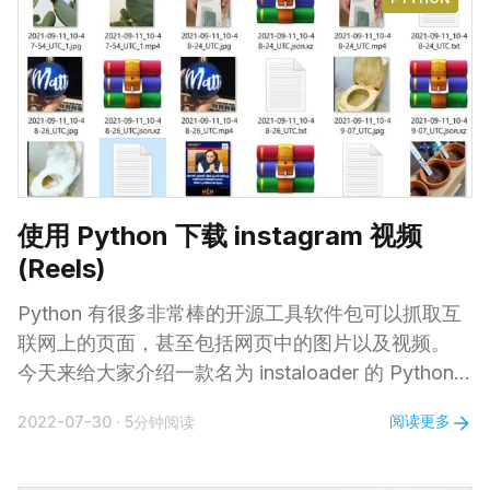
本文使用 Python 通过两种不同的方法来解决此问
题： 1. 随机更换IP地址 2. 更改用户代理(User-
Agent) 随机更换IP地址 本方法主要思路是为每个请
求提供不同的网络代理。如果您继续使用同一个IP，
网站监测到后会屏蔽该地址。要解决这个问题，我们
可以频繁的更换IP地址，并为每个请求使用不同的IP
地址。这种方式虽然可能会降低数据抓取效率，
使用 Python 下载 instagram 视频
(Reels)
Python 有很多非常棒的开源工具软件包可以抓取互
联网上的页面，甚至包括网页中的图片以及视频。
今天来给大家介绍一款名为 instaloader 的 Python
开源工具，使用它能够从 Instagram 中提取并下载视
阅读更多
2022-07-30
·
5分钟阅读
频、图像、个人资料头像、帖子和评论等数据，并允
许自定义筛选你感兴趣的媒体和元数据。非常强大！