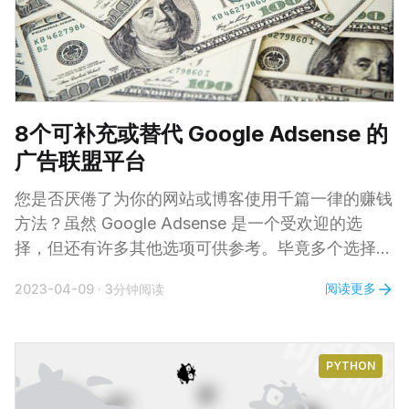
一个简单的流程图，我也需要花费超过10分钟才能画
出来。此外，每当需要修改图表时，都需要重新绘制
图表或者调整对齐方式。 3.
8个可补充或替代 Google Adsense 的
广告联盟平台
您是否厌倦了为你的网站或博客使用千篇一律的赚钱
方法？虽然 Google Adsense 是一个受欢迎的选
择，但还有许多其他选项可供参考。毕竟多个选择多
条出路，尽可能开辟多样化的收入来源是对抗风险的
阅读更多
2023-04-09
·
3分钟阅读
重要策略。 小编在此整理了8种可以替代或补充谷歌
广告的方案，各有特点，都是国外平台，申请门槛基
本都比 Google Adsense 低，也就是说您可以赚取
PYTHON
美元！其中一些是比较老牌的广告联盟平台，当然也
有一些是新平台。 小编将从 CPM 以及广告形式两