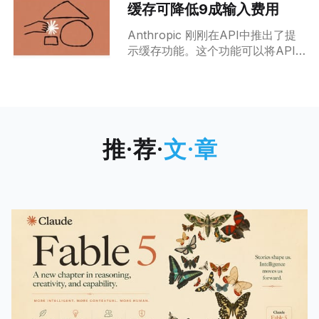
缓存可降低9成输入费用
夹与 Claude AI 项目文件夹同步，
从而确保他们的项目文件始终是最
Anthropic 刚刚在API中推出了提
新的。这对于那些频繁更新项目文
示缓存功能。这个功能可以将API
件的用户尤其有用，因为他们不再
提示词输入成本降低多达90%，同
需要手动上传和下载文件。 尽管目
时还可减少多达80%的响应延迟。
前项目知识库容量依然受限于模型
那么，这功能具体是怎么工作的
上下文窗口尺寸，但 Anthropic 正
呢？如何使用提示词缓存功能呢？
在着手拓展模型上下文长度(从 20
使用提示缓存很简单，你只需要在
万 tokens 拓展到 40万 tokens )，
推·荐·
文·章
想要缓存的内容中添加以下缓存控
届时容纳一个小型程序开发项目或
制属性： "cache_control":
者研究资料将绰绰有余。
{"type": "ephemeral"} 同时在API
调用时加入这个beta标头：
"anthropic-beta"