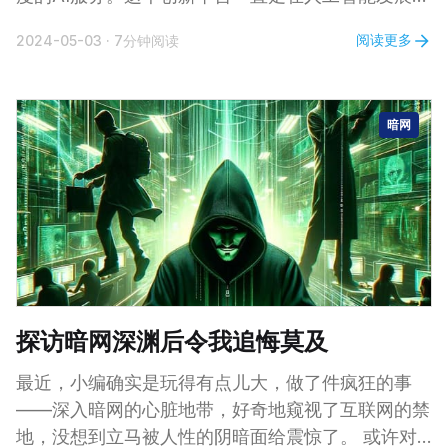
前沿，提供推动机器学习和用户交互的有效工具。就
阅读更多
2024-05-03
·
7分钟阅读
目前用户广泛的反馈而言，Anthropic 旗下的
Claude 3 Opus (claude-3-opus-20240229) 模型
已成长为 OpenAI GPT-4 最有力的竞争对手。 然而,
暗网
随着越来越多的人蜂拥体验Claude所提供的服务，
在注册过程中出现了一个常见问题。许多用户报告，
在对他们最近的活动进行自动审查后，他们的账户会
被立即禁用。
探访暗网深渊后令我追悔莫及
最近，小编确实是玩得有点儿大，做了件疯狂的事
——深入暗网的心脏地带，好奇地窥视了互联网的禁
地，没想到立马被人性的阴暗面给震惊了。 或许对