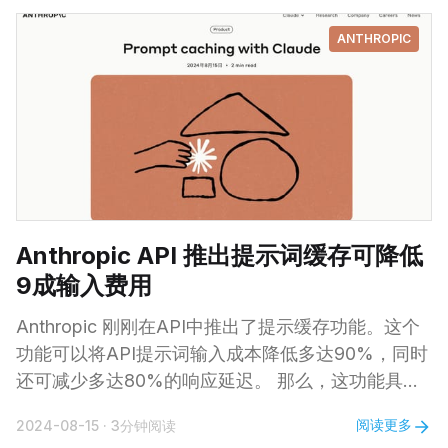
客户互动、生成更准确的响应，以及开发专门的功
ANTHROPIC
能。本文将引导您完成 GPT-4o mini 模型的微调并
在应用中使用该模型，确保您能够最大限度地利用其
能力来满足您的独特需求。 💡而最令人兴奋的是，
在2024年9月23日之前，微调GPT-
Anthropic API 推出提示词缓存可降低
9成输入费用
Anthropic 刚刚在API中推出了提示缓存功能。这个
功能可以将API提示词输入成本降低多达90%，同时
还可减少多达80%的响应延迟。 那么，这功能具体
是怎么工作的呢？如何使用提示词缓存功能呢？ 使
阅读更多
2024-08-15
·
3分钟阅读
用提示缓存很简单，你只需要在想要缓存的内容中添