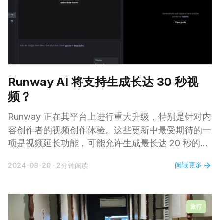
Runway AI 将支持生成长达 30 秒视
频？
Runway 正在其平台上进行重大升级，特别是针对内
容创作者的视频创作体验。这些更新中最受期待的一
项是视频延长功能，可能允许生成最长达 20 秒的片
段。然而，目前尚不确定这 20 秒是添加到现有视频
阅读更多
2024-08-20
·
2分钟阅读
时长中，还是表示延长后视频的最终时长。如果是前
者，用户可以创作最长 30 秒的视频，这将是 AI 生
成内容的一大进步。 另一个令人兴奋的更新是新增
旅行
了新的视频比例，包括纵向模式。对于在 TikTok 和