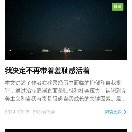
可寻。 第一、手脚发麻 血脂增高时，血液黏稠度往
移民
往会增加，影响血液在血管内的正常流动，导致血液
循环不畅。 手脚处于身体末端，本身血液供应就相
对较弱。当血脂问题影响血液循环时，手脚更容易出
现供血不足情况，进而出现麻木感。 血脂增高还会
导致血管壁受损，引发炎症反应，甚至对神经系统产
生一定不良影响，干扰神经信号的正常传导，导致手
脚发麻。 第二、胸闷不适
我决定不再带着羞耻感活着
本文讲述了作者在移民经历中面临的抑郁和自我批
评，通过治疗逐渐直面羞耻感和社会压力，认识到完
美主义和自我苛责是阻碍自我成长的关键因素。最
终，作者决定不再活在羞耻中，选择用好奇心和自我
阅读更多
2024-08-15
·
24分钟阅读
关爱来生活，追求与人真诚的连接和自我接纳。 我
对移民体验如此差评，以至于在很长时间里都心存得
不偿失的悔恨，并把它转化为自我攻击——以为自己