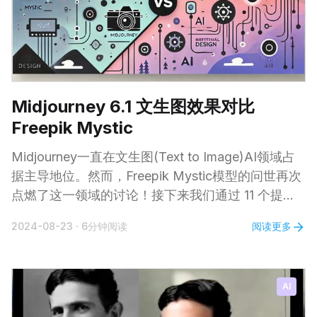
Midjourney 6.1 文生图效果对比
Freepik Mystic
Midjourney一直在文生图(Text to Image)AI领域占
据主导地位。然而，Freepik Mystic模型的问世再次
点燃了这一领域的讨论！接下来我们通过 11 个提示
词实例来对比它们各自生成图片的效果，谁更胜一
阅读更多
2024-08-23
·
6分钟阅读
筹，您自行判断。 1、一个金发年轻女子躺在草地
上，四周环绕着雏菊，柔和的阳光洒下，投射出温和
的阴影 | 自然美，细腻的雀斑，逼真的质感，空灵的
AI
氛围 | 使用佳能EOS R5拍摄 | 照片写实风格 | 黄金
时刻的光线 2、从空中俯瞰一座沿河而建的现代城