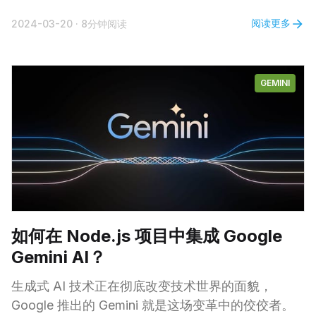
于不少朋友来说，“暗网”这个词并不陌生，但对那些
阅读更多
2024-03-20
·
8分钟阅读
第一次接触到这个概念的人，我来简单科普一下：暗
网其实是深网深处的一块领域。要真正搞懂暗网，咱
们得先对深网有所了解。不管怎样，暗网是互联网上
GEMINI
一个神秘而难以追踪的加密数字生态圈，这里藏匿着
各路犯罪分子，从贩毒集团到被联合国制裁的恐怖组
织，再到政治异见者、匿名记者乃至政府间谍，无奇
不有。 暗网 VS 深网 让我们来探索一下深网(Deep
Web)和暗网(Dark Web)
如何在 Node.js 项目中集成 Google
Gemini AI？
生成式 AI 技术正在彻底改变技术世界的面貌，
Google 推出的 Gemini 就是这场变革中的佼佼者。