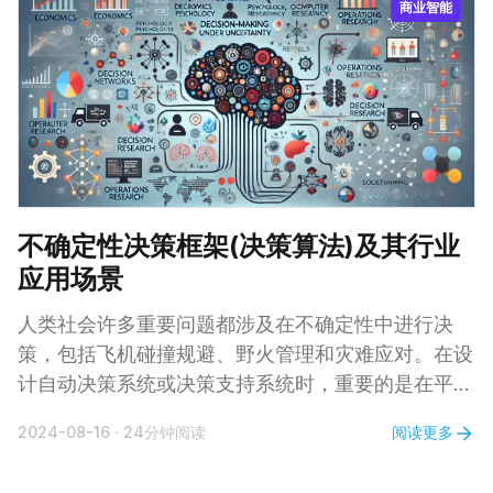
商业智能
Leiden 社区检测算法）和 LLM 提示生成自然语言摘
要，描述图谱中发现的实体和关系社区。 在本篇文
章中，我们将把 GraphRAG 库的输出存储在 Neo4j
不确定性决策框架(决策算法)及其行业
应用场景
人类社会许多重要问题都涉及在不确定性中进行决
策，包括飞机碰撞规避、野火管理和灾难应对。在设
计自动决策系统或决策支持系统时，重要的是在平衡
多个目标的同时考虑各种不确定性来源。本文从计算
阅读更多
2024-08-16
·
24分钟阅读
的角度讨论了这些挑战，旨在提供关于决策模型和计
算方法的理论。探讨在不确定性下进行决策的问题，