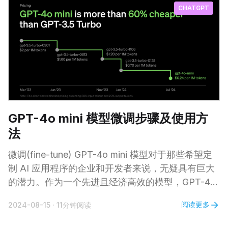
CHATGPT
再强大一些，就不会走弯路。后来我才明白，这种可
笑的自尊心正是伤害我最深的东西。实际上，所有人
都在所有时候搞砸所有事，因为人都是很脆弱的。觉
得自己本应高人一等，摔倒的时候才会碎得这样厉
害。 也许是搬家耗光了能量，又遇上冬天，刚到温
哥华的一段日子，我跌入谷底。 我看见一个人发的
帖说，当你终于到达一个安全状态，结束了“求生模
式”，并开始有时间和精力关注自己的时候，你的精
GPT-4o mini 模型微调步骤及使用方
神状态很可能在变好之前一度变得非常糟糕。 于是
法
我做了件我从来都没做过的事，
微调(fine-tune) GPT-4o mini 模型对于那些希望定
制 AI 应用程序的企业和开发者来说，无疑具有巨大
的潜力。作为一个先进且经济高效的模型，GPT-4o
mini在处理文本智能任务时表现出色，因此非常适合
阅读更多
2024-08-15
·
11分钟阅读
进行定制化微调。 通过对该模型进行微调，您可以
提升其性能，使其更好地适应特定的用例，比如改进