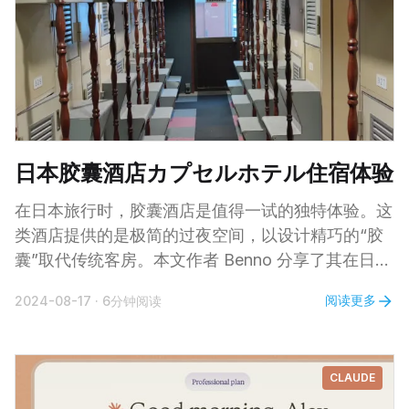
Instagram Reels 上发布内容的创作者来说，这项功
能至关重要，因为它允许直接生成适合这些平台格式
的视频，无需后期裁剪。
日本胶囊酒店カプセルホテル住宿体验
在日本旅行时，胶囊酒店是值得一试的独特体验。这
类酒店提供的是极简的过夜空间，以设计精巧的“胶
囊”取代传统客房。本文作者 Benno 分享了其在日本
某老旧胶囊酒店的住宿经历，介绍了其设施配置、常
阅读更多
2024-08-17
·
6分钟阅读
见住客类型及预订方式。对于错过末班车的上班族或
预算有限的旅行者，这类酒店不仅经济实惠，还能体
验到日本极简设计的魅力。如果你计划独自游日，不
CLAUDE
妨考虑这种特别的住宿方式。 最近住了一次胶囊酒
店。 胶囊酒店是日本特有的酒店型态，为住客提供