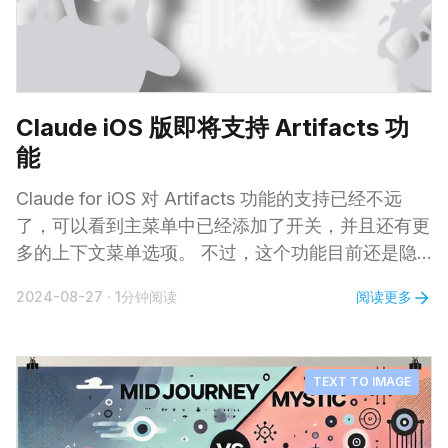
男性多一个排毒管道。每隔一段时间流失一点气血，
同时也排出身体积存的有害物质。熟悉我的朋友都知
道我有贫血状况，或许因为我流失得比别人快，又或
者生成得比别人慢，反正我的红血球细胞数量、比积
Claude iOS 版即将支持 Artifacts 功
等等，一直不达标。
能
Claude for iOS 对 Artifacts 功能的支持已经不远
了，可以看到主菜单中已经添加了开关，并且还有更
多的上下文菜单选项。 不过，这个功能目前还是隐
藏状态，用户暂时无法使用。 另外，Claude 安卓版
阅读更多
2024-08-27
·
1分钟阅读
本应用现在有了带搜索功能的项目视图，与网页版功
能一致，这使得安卓版本的体验领先于 iOS 版本。
TEXT TO IMAGE