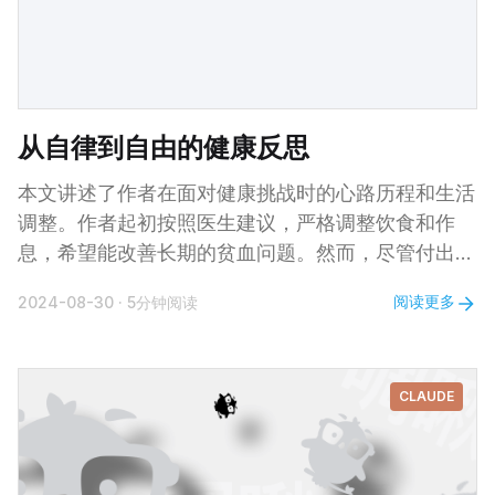
从自律到自由的健康反思
本文讲述了作者在面对健康挑战时的心路历程和生活
调整。作者起初按照医生建议，严格调整饮食和作
息，希望能改善长期的贫血问题。然而，尽管付出了
大量努力，最终的检查结果却令人失望，数值不仅未
阅读更多
2024-08-30
·
5分钟阅读
见提升，反而有所下降。这个打击让作者开始反思，
最终选择放弃刻意的自律，转而追求更随心所欲的生
活态度。文章充满了对生命无常的感慨，表达了对健
CLAUDE
康与快乐之间平衡的追求，读来引人深思。 都说女
性普遍比男性长寿，是因为女性受得苦忍得痛更为硬
朗，啊不不，这样说可要得罪人了。普遍被认可的原
因，可能是基因优势或荷尔蒙影响，也可能是女性比