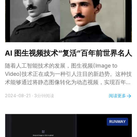
市，黎明时分温暖的阳光映照在摩天大楼和平静的水
面上 | 逼真的质感，
AI 图生视频技术“复活”百年前世界名人
随着人工智能技术的发展，图生视频(Image to
Video)技术正在成为一种引人注目的新趋势。这种技
术能够通过将静态图像转化为动态视频，实现百年前
世界名人的“复活”。近期，通过 AI 图生视频技术，
阅读更多
2024-08-21
·
3分钟阅读
尼古拉·特斯拉、莱昂纳多·达·芬奇、文森特·梵高、亚
伯拉罕·林肯、莫扎特等历史名人的形象以栩栩如生
的方式再现于屏幕前，让观众感受到了与历史“对话”
RUNWAY
的独特体验。 视频欣赏 0:00 /0: