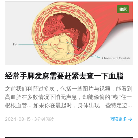
提供了一些应用实例及计算方法的范围。然后，讲讲
健康
各个学科如何贡献于对智能决策的理解，并强调了可
能的社会影响。 1. 决策过程 一个代理是根据对环境
的观察进行行动的实体。代理可以是物理实体，如人
类或机器人，也可以是非物理实体，如完全由软件实
现的决策支持系统。如下图所示，代理和环境之间的
互动遵循观察-行动的循环或回路。 代理在时间 t 接
收到关于环境的观察，记为 o_t 。例如，观察可以通
过生物感官过程（
经常手脚发麻需要赶紧去查一下血脂
之前我们科普过多次，包括一些图片与视频，能看到
高血脂在多数情况下悄无声息，却能偷偷的“糊”住一
根根血管... 如果你在晨起时，身体出现一些特定迹
象，说明血脂可能已处于较高水平，建议及时就医检
阅读更多
2024-08-15
·
3分钟阅读
查。 多数患者是在出现心脑血管疾病后才发现自己
的血脂水平存在异常，但早期高血脂也不是完全无迹