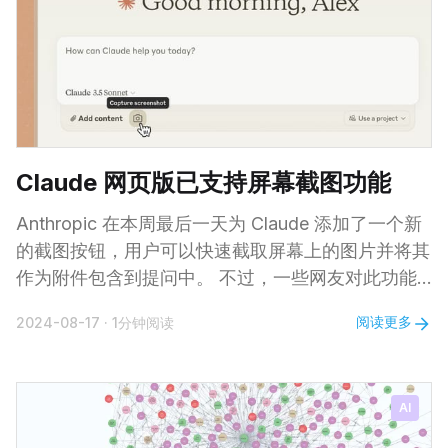
休息的空间只有一个「舱」，因此称为「胶囊」。最
初对日本的胶囊酒店感到好奇的机缘是见到Nine
Hours这个通过设计来实现极简居住理念的案例，既
感叹这种最大限度压缩居住空间的休息方式、也被日
式极简设计开了眼界。我住的不是Nine Hours，而
是非常老旧的胶囊酒店（日语：
Claude 网页版已支持屏幕截图功能
Anthropic 在本周最后一天为 Claude 添加了一个新
的截图按钮，用户可以快速截取屏幕上的图片并将其
作为附件包含到提问中。 不过，一些网友对此功能
发表了看法，表示其实在 MacOS 里一直可以通过快
阅读更多
2024-08-17
·
1分钟阅读
捷键 Shift + Control + Command + 4 来实现相似的
效果，直接将选定区域截图保存到剪贴板，然后粘贴
到 Claude 中。 这表明新功能虽然便捷，但对于熟悉
AI
系统快捷键的用户而言，这种操作方式可能早已成为
习惯。因此，新增的截图按钮更多是为了简化流程，