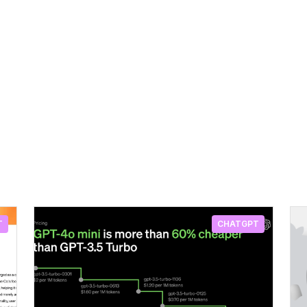
T
CHATGPT