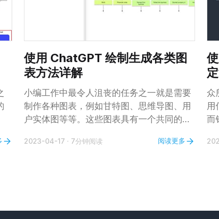
满足您的独特需求。 💡而最令人兴奋的
是，在2024年9月23日之前，微调GPT-
使用 ChatGPT 绘制生成各类图
使
表方法详解
定
之
小编工作中最令人沮丧的任务之一就是需要
众
的
制作各种图表，例如甘特图、思维导图、用
用
户实体图等等。这些图表具有一个共同的特
而
要付
点，即它们不是基于数字和图形生成的，而
业
多
阅读更多
2023-04-17
·
7分钟阅读
20
法。
是更多地依赖手动制作。 通常，要生成这些
就
在
图表，我们需要使用诸如 diagrams.net 等
C
成
图表工具来绘制它们。这有点令人沮丧，主
务
，
要是存在以下问题： 1. 学习曲线：需要时间
机
卡/
学习如何使用特定的工具，有时不同类型的
我
图表需要不同的工具，如果现有工具中没有
一