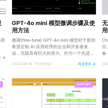
提
GPT-4o mini 模型微调步骤及使
无
用方法
用
助用
微调(fine-tune) GPT-4o mini 模型对于那些
C
希望定制 AI 应用程序的企业和开发者来
目
说，无疑具有巨大的潜力。作为一个先进且
备
多
经济高效的模型，GPT-4o mini在处理文本
O
阅读更多
2024-08-15
·
11分钟阅读
202
智能任务时表现出色，因此非常适合进行定
户
制化微调。 通过对该模型进行微调，您可以
给
提升其性能，使其更好地适应特定的用例，
今
T
CHATGPT
比如改进客户互动、生成更准确的响应，以
1
及开发专门的功能。本文将引导您完成
手
GPT-4o mini 模型的微调并在应用中使用该
模型，确保您能够最大限度地利用其能力来