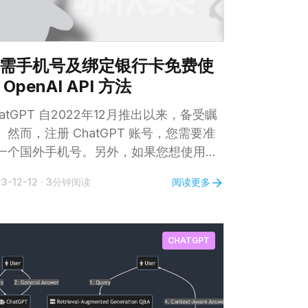
需手机号及绑定银行卡免费使
 OpenAI API 方法
hatGPT 自2022年12月推出以来，备受瞩
。然而，注册 ChatGPT 账号，您需要准
一个国外手机号。另外，如果您想使用
penAI API 进行集成开发或者在第三方客
阅读更多
3-12-12
·
3分钟阅读
端中使用，必须绑定银行卡。这两个门槛
许多关注 ChatGPT 的人士带来的烦恼。
天，小编要告诉大家一个好消息——今年
CHATGPT
2 月 1 日起注册 OpenAI 已经不再需要验证
机号，并且，您可以用 OpenAI 赠送的