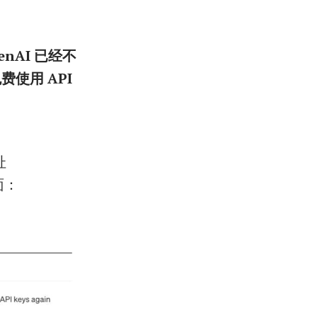
enAI 已经不
费使用 API
址
面：