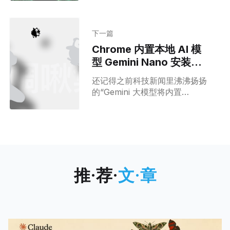
脏地带，好奇地窥视了互联网的禁
地，没想到立马被人性的阴暗面给
震惊了。 或许对于不少朋友来说，
下一篇
“暗网”这个词并不陌生，但对那些
Chrome 内置本地 AI 模
第一次接触到这个概念的人，我来
型 Gemini Nano 安装及
简单科普一下：暗网其实是深网深
使用方法
处的一块领域。要真正搞懂暗网，
还记得之前科技新闻里沸沸扬扬
咱们得先对深网有所了解。不管怎
的“Gemini 大模型将内置
样，暗网是互联网上一个神秘而难
Chrome 浏览器”吗？现在，它
以追踪的加密数字生态圈，这里藏
来了！ Google 兑现了诺言，已
匿着各路犯罪分子，从贩毒集团到
经在最新 DEV 版的 Chrome 浏
被联合国制裁的恐怖组织，再到政
览器已经集成了强大的 Gemini
治异见者、匿名记者乃至政府间
模型。这意味着，用户只需安装
谍，无奇不有。 暗网 VS 深网 让我
一个 Chrome 浏览器，即可在
们来探索一下深网(
推·荐·
文·章
自己电脑上免费、无限制地使用
Gemini 的强大功能，