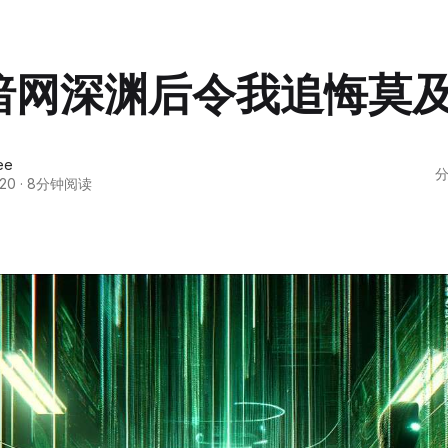
暗网深渊后令我追悔莫
ee
分
20
·
8分钟阅读