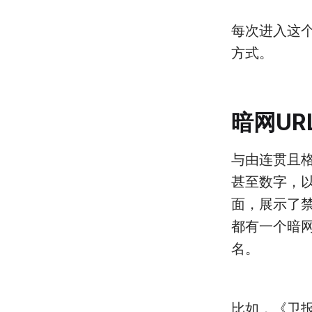
每次进入这
方式。
暗网UR
与由连贯且格
甚至数字，
面，展示了
都有一个暗
名。
比如，《卫