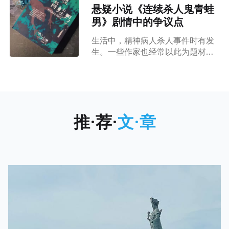
开放，具体取决于你所在位置、所
悬疑小说《连续杀人鬼青蛙
使用的操作系统以及关注者数量。
男》剧情中的争议点
如果你满足其中一个或多个条件，
就可以利用这些功能赚取收入。
生活中，精神病人杀人事件时有发
1、如何利用“超级关注”(Super
生。一些作家也经常以此为题材创
Follows)功能赚钱 超级关注功能允
作出各类小说，在警示世人的同时
许用户订阅你的付费内容。如果你
通常会提出这样一个问题：一个患
拥有大量的关注者，那么这将成为
有精神疾病的人杀人后，应不应接
一个好的商业机会。方法很简单，
受跟普通人一样的惩罚，被判死刑
你可以发布一些额外的内容供这些
或者终身监禁？ 本文作者在读完
关注者付费订阅，按月订阅和付
推·荐·
文·章
《连续杀人鬼青蛙男》这部小说
费，分为2.99美元、
后，也同样面临着这样的困惑…
《连续杀人鬼青蛙男》故事从一名
送报纸的大学生在一栋只有稀少住
户的大厦十三楼发现一具颚被勾子
勾住悬挂的全裸女尸，傍边留着一
张笔迹如小孩般的幼稚的犯罪声
明，人们给予凶手的代号是“青蛙
男”。 一开始阅读日本作家中山七
里著作的《连续杀人鬼青蛙男》的