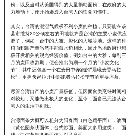
粉，以及当时从美国得到的大量捐助面粉，在政府的大
力堆动下，便开始渗透入台湾人的饮食习惯中。
其实，台湾的潮湿气候极不利小麦的种植，只要能在该
县市维持80公倾左右的田地就算是台湾的主要小麦供应
源了，例如：台中的大雅、彰化的大城等地。这样的种
植面积跟产量当然不能跟水稻相比，因此当地政府也积
极开发相关的观光经济价值，例如台中的大雅，每到三
月的麦田收割期，便会推出为期一个月的“小麦文化
节”，其中还包含一个在麦田中奔跑的“晨曦麦香马拉
松”，更担负起拉开中部跑者马拉松季节的重要序幕。
尽管台湾自产的小麦产量极低，但因面食类烹饪时间相
对较短，又能做出极大的变化，至今，面食已无法从台
湾人的生活中剔除。
台湾面条大概可以粗分为阳春面（白色扁平面），油面
（黄色圆条状面体，台式炒面、羹面大多用这类），面
线（白偏黄细条形面体）以及意面。