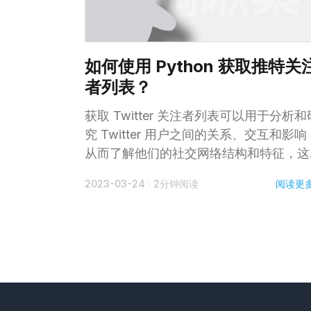
如何使用 Python 获取推特关
者列表？
获取 Twitter 关注者列表可以用于分析和
究 Twitter 用户之间的关系、交互和影响
从而了解他们的社交网络结构和特征，这
于社交网络研究和数据分析非常有用。以
阅读更
2023-03-24
·
2分钟阅读
更好地与他们互动和营销。 获取Twitter关
注者列表的程序需要使用Twitter API来
现。下面是使用Python编写的示例程序
首先，你需要安装 Tweepy 库，它是一
Python的Twitter API库，可以使用 pip
装： pip install tweepy 然后，你需要在
Twitter 开发者平台上创建一个应用程序