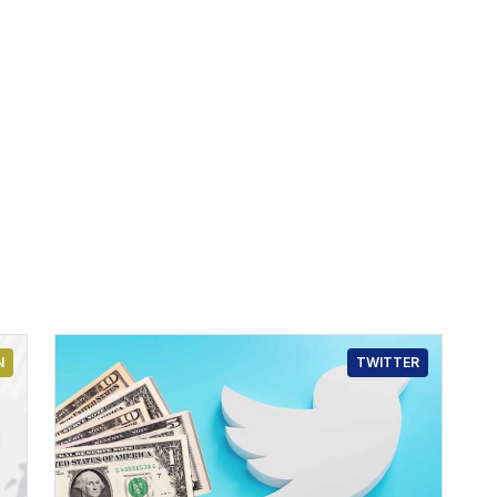
N
TWITTER