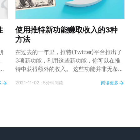
注
使用推特新功能赚取收入的3种
方法
研
在过去的一年里，推特(Twitter)平台推出了
，
3项新功能，利用这些新功能，你可以在推
对
特中获得额外的收入。 这些功能并非无条件
便
向所有人开放，具体取决于你所在位置、所
多
阅读更多
2021-11-02
·
5分钟阅读
使用的操作系统以及关注者数量。如果你满
实
足其中一个或多个条件，就可以利用这些功
：
能赚取收入。 1、如何利用“超级关注”
个
(Super Follows)功能赚钱 超级关注功能允
 来安
许用户订阅你的付费内容。如果你拥有大量
的关注者，那么这将成为一个好的商业机
，
会。方法很简单，你可以发布一些额外的内