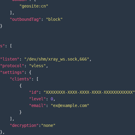
"geosite:cn"
]
,
"outboundTag"
:
"block"
}
s"
:
[
"listen"
:
"/dev/shm/xray_ws.sock,666"
,
"protocol"
:
"vless"
,
"settings"
:
{
"clients"
:
[
{
"id"
:
"XXXXXXXX-XXXX-XXXX-XXXX-XXXXXXXXXXXX"
"level"
:
0
,
"email"
:
"ex@example.com"
}
]
,
"decryption"
:
"none"
}
,