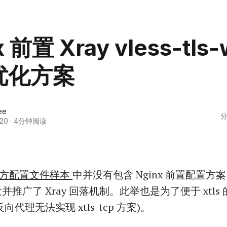
x 前置 Xray vless-tls
优化方案
ee
分
20
·
4分钟阅读
e 官方配置文件样本
中并没有包含 Nginx 前置配置方
推广了 Xray 回落机制。此举也是为了便于 xtls
置反向代理无法实现 xtls-tcp 方案)。