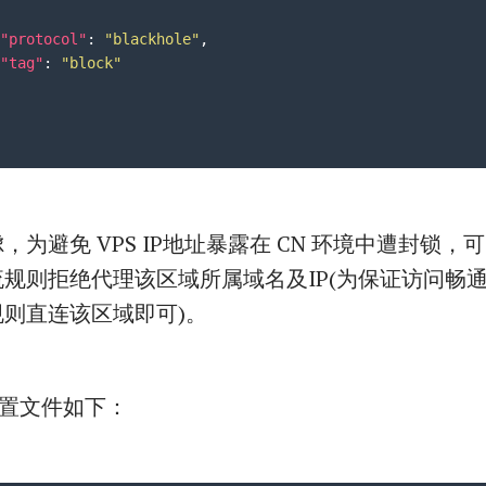
"protocol"
:
"blackhole"
,
"tag"
:
"block"
为避免 VPS IP地址暴露在 CN 环境中遭封锁，可以
规则拒绝代理该区域所属域名及IP(为保证访问畅
则直连该区域即可)。
e 配置文件如下：