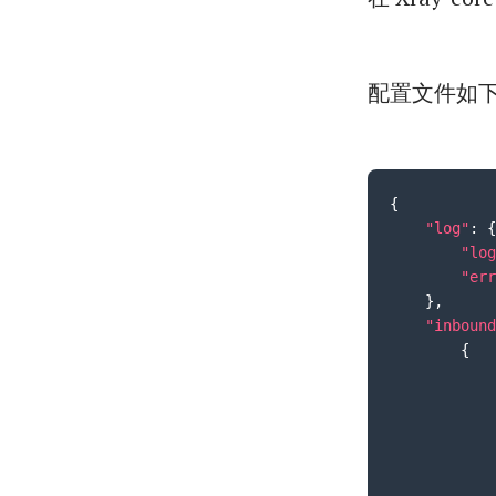
配置文件如
{
"log"
:
{
"log
"err
}
,
"inbound
{