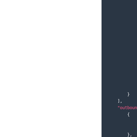
}
]
,
"outboun
{
}
,