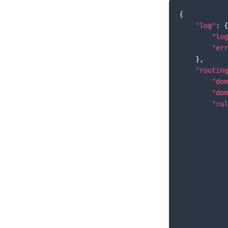
{
"log"
:
{
"log
"err
}
,
"routing
"dom
"dom
"rul