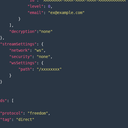
"id"
:
"XXXXXXXX-XXXX-XXXX-XXXX-XXXXXXXXXXXX"
"level"
:
0
,
"email"
:
"ex@example.com"
}
]
,
"decryption"
:
"none"
}
,
"streamSettings"
:
{
"network"
:
"ws"
,
"security"
:
"none"
,
"wsSettings"
:
{
"path"
:
"/xxxxxxxx"
}
}
ds"
:
[
"protocol"
:
"freedom"
,
"tag"
:
"direct"