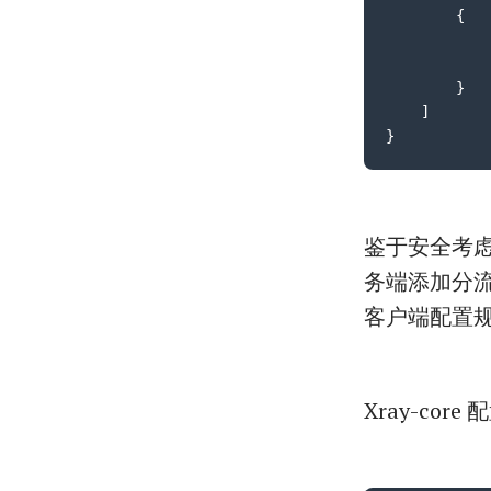
{
}
]
}
鉴于安全考虑，
务端添加分流
客户端配置规
Xray-cor