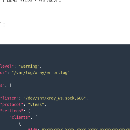
下：
level"
:
"warning"
,
or"
:
"/var/log/xray/error.log"
s"
:
[
"listen"
:
"/dev/shm/xray_ws.sock,666"
,
"protocol"
:
"vless"
,
"settings"
:
{
"clients"
:
[
{