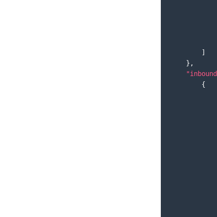
]
}
,
"inbound
{