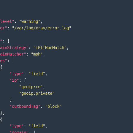
level"
:
"warning"
,
or"
:
"/var/log/xray/error.log"
"
:
{
ainStrategy"
:
"IPIfNonMatch"
,
ainMatcher"
:
"mph"
,
es"
:
[
{
"type"
:
"field"
,
"ip"
:
[
"geoip:cn"
,
"geoip:private"
]
,
"outboundTag"
:
"block"
}
,
{
"type"
:
"field"
,
"domain"
:
[