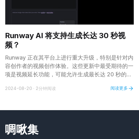
Runway AI 将支持生成长达 30 秒视
频？
Runway 正在其平台上进行重大升级，特别是针对内
容创作者的视频创作体验。这些更新中最受期待的一
项是视频延长功能，可能允许生成最长达 20 秒的片
段。然而，目前尚不确定这 20 秒是添加到现有视频
阅读更多
2024-08-20
·
2分钟阅读
时长中，还是表示延长后视频的最终时长。如果是前
者，用户可以创作最长 30 秒的视频，这将是 AI 生
成内容的一大进步。 另一个令人兴奋的更新是新增
了新的视频比例，包括纵向模式。对于在 TikTok 和
Instagram Reels 上发布内容的创作者来说，这项功
啁啾集
能至关重要，因为它允许直接生成适合这些平台格式