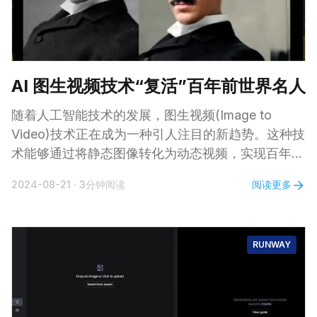
AI 图生视频技术“复活”百年前世界名人
随着人工智能技术的发展，图生视频(Image to
Video)技术正在成为一种引人注目的新趋势。这种技
术能够通过将静态图像转化为动态视频，实现百年前
世界名人的“复活”。近期，通过 AI 图生视频技术，
阅读更多
2024-08-21
·
3分钟阅读
尼古拉·特斯拉、莱昂纳多·达·芬奇、文森特·梵高、亚
伯拉罕·林肯、莫扎特等历史名人的形象以栩栩如生
的方式再现于屏幕前，让观众感受到了与历史“对话”
RUNWAY
的独特体验。 视频欣赏 0:00 /0: