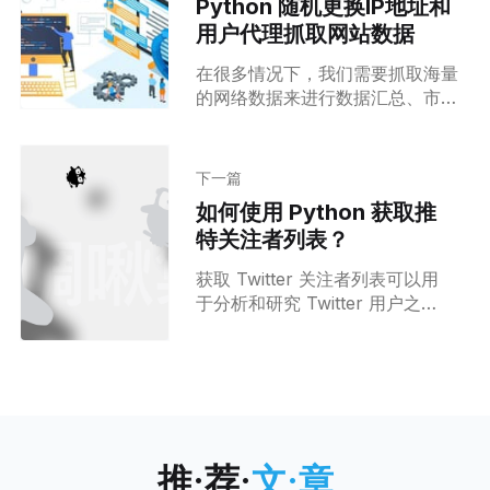
Python 随机更换IP地址和
用户代理抓取网站数据
在很多情况下，我们需要抓取海量
的网络数据来进行数据汇总、市场
分析、模型训练…这样的业务场景
相当多。不过，当您运行网络爬虫
时，可能会遇到这样的问题——短
下一篇
时间内从同一IP和设备向目标网站
如何使用 Python 获取推
发送太多请求时，该站点可能会出
特关注者列表？
现验证码，甚至屏蔽您的IP地址以
阻止您抓取数据。 那么，抓取网站
获取 Twitter 关注者列表可以用
数据的时候如何规避验证码或者避
于分析和研究 Twitter 用户之间
免被屏蔽呢？我们将在本文使用
的关系、交互和影响，从而了解
Python 通过两种不同的方法来解
他们的社交网络结构和特征，这
决此问题： 1. 随机更换IP地址 2.
对于社交网络研究和数据分析非
更改用户代理(User-Agent) 随机更
常有用。以便更好地与他们互动
换IP地址 本方法主要思路是为每个
和营销。 获取Twitter关注者列
请求提供不同的网络代理。如果您
表的程序需要使用Twitter API
继续使用同一个IP，
推·荐·
文·章
来实现。下面是使用Python编