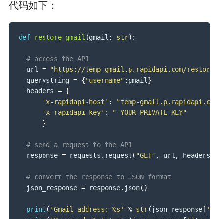
代码如下：
def
restore_gmail
(
gmail
:
str
)
:
# access the API
  url 
=
"https://temp-gmail.p.rapidapi.com/restore"
  querystring 
=
{
"username"
:
gmail
}
  headers 
=
{
'x-rapidapi-host'
:
"temp-gmail.p.rapidapi.com
'x-rapidapi-key'
:
" YOUR PRIVATE KEY"
}
# send a request to the API
  response 
=
 requests
.
request
(
"GET"
,
 url
,
 headers
=
h
# convert the response to JSON format 
  json_response 
=
 response
.
json
(
)
print
(
'Gmail address: %s'
%
str
(
json_response
[
'it