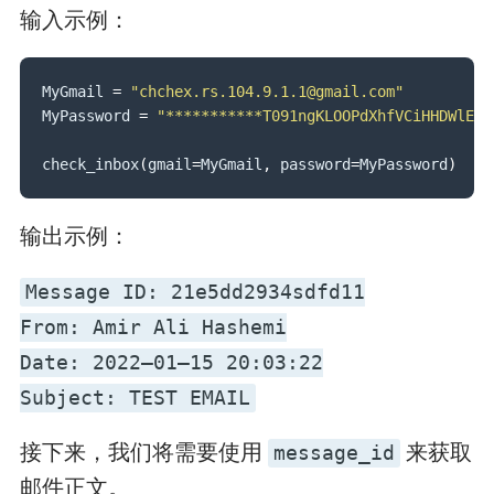
输入示例：
MyGmail 
=
"chchex.rs.104.9.1.1@gmail.com"
MyPassword 
=
"***********T091ngKLOOPdXhfVCiHHDWlE16
check_inbox
(
gmail
=
MyGmail
,
 password
=
MyPassword
)
输出示例：
Message ID: 21e5dd2934sdfd11
From: Amir Ali Hashemi
Date: 2022–01–15 20:03:22
Subject: TEST EMAIL
接下来，我们将需要使用
来获取
message_id
邮件正文。