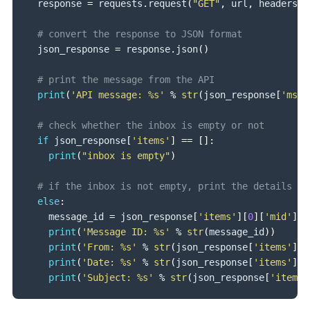
  response 
=
 requests
.
request
(
"GET"
,
 url
,
 headers
=
h
# convert the response to JSON format 
  json_response 
=
 response
.
json
(
)
# print the message from the API
print
(
'API message: %s'
%
str
(
json_response
[
'msg'
# check whether the inbox is empty or not
if
 json_response
[
'items'
]
==
[
]
:
print
(
"inbox is empty"
)
# if the inbox is not empty, print the details of
else
:
    message_id 
=
 json_response
[
'items'
]
[
0
]
[
'mid'
]
print
(
'Message ID: %s'
%
str
(
message_id
)
)
print
(
'From: %s'
%
str
(
json_response
[
'items'
]
[
0
print
(
'Date: %s'
%
str
(
json_response
[
'items'
]
[
0
print
(
'Subject: %s'
%
str
(
json_response
[
'items'