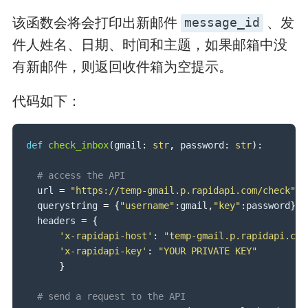
该函数会将会打印出新邮件
、发
message_id
件人姓名、日期、时间和主题，如果邮箱中没
有新邮件，则返回收件箱为空提示。
代码如下：
def
check_inbox
(
gmail
:
str
,
 password
:
str
)
:
# access the API
  url 
=
"https://temp-gmail.p.rapidapi.com/check"
  querystring 
=
{
"username"
:
gmail
,
"key"
:
password
}
  headers 
=
{
'x-rapidapi-host'
:
"temp-gmail.p.rapidapi.com
'x-rapidapi-key'
:
"YOUR PRIVATE KEY"
}
# send a request to the API