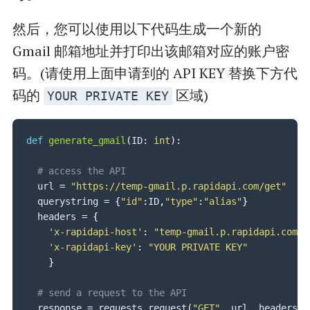
emails generated from this tool will have the
domain name @gmail.com or @googlemail.com.
然后，您可以使用以下代码生成一个新的
Here are some notes: 1. You can’t customize
Gmail 邮箱地址并打印出该邮箱对应的账户密
username, we provide ~5000 Gmail accounts,
码。(请使用上面申请到的 API KEY 替换下方代
you can only choose and use among them. 2.
You can’t have a Gmail password, you can only
码的
区域)
YOUR PRIVATE KEY
use it to receive and read mail 3. This Gmail
account does not last forever, we will replace it
def
generate_gmail
(
ID
:
int
)
:
regularly, every one to three months
# access the API
  url 
=
"https://temp-gmail.p.rapidapi.com/get"
  querystring 
=
{
"id"
:
ID
,
"type"
:
"alias"
}
  headers 
=
{
'x-rapidapi-host'
:
"temp-gmail.p.rapidapi.com"
,
'x-rapidapi-key'
:
"YOUR PRIVATE KEY"
}
# send a request to the API
  response 
=
 requests
.
request
(
"GET"
,
 url
,
 headers
=
h