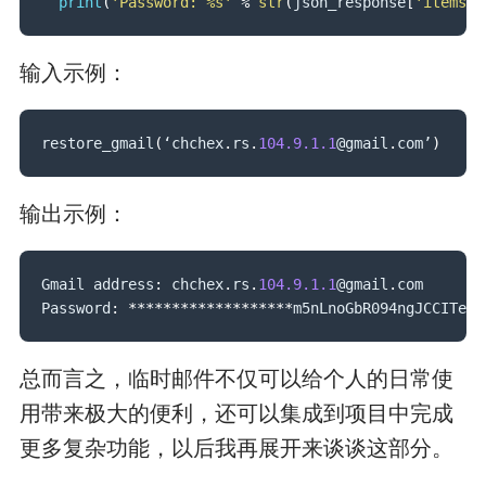
print
(
'Password: %s'
%
str
(
json_response
[
'items'
]
输入示例：
restore_gmail
(
‘chchex
.
rs
.
104.9
.1
.1
@gmail
.
com’
)
输出示例：
Gmail address
:
 chchex
.
rs
.
104.9
.1
.1
@gmail
.
com 

Password
:
**
**
**
**
**
**
**
**
**
*
m5nLnoGbR094ngJCCITedT
总而言之，临时邮件不仅可以给个人的日常使
用带来极大的便利，还可以集成到项目中完成
更多复杂功能，以后我再展开来谈谈这部分。