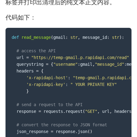
标签并打印出清理后的纯文本正文内容。
代码如下：
def
read_message
(
gmail
:
str
,
 message_id
:
str
)
:
# access the API
  url 
=
"https://temp-gmail.p.rapidapi.com/read"
  querystring 
=
{
"username"
:
gmail
,
"message_id"
:
mess
  headers 
=
{
'x-rapidapi-host'
:
"temp-gmail.p.rapidapi.com
'x-rapidapi-key'
:
" YOUR PRIVATE KEY"
}
# send a request to the API
  response 
=
 requests
.
request
(
"GET"
,
 url
,
 headers
=
h
# convert the response to JSON format 
  json_response 
=
 response
.
json
(
)