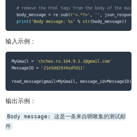
# remove the html tags from the body of the mail
  body_message 
=
 re
.
sub
(
r'<.*?>'
,
''
,
 json_response
print
(
'Body message: %s'
%
str
(
body_message
)
)
输入示例：
MyGmail 
=
'chchex.rs.104.9.1.1@gmail.com'
MessageID 
=
'21e5dd2934sdfd11'
read_message
(
gmail
=
MyGmail
,
 message_id
=
MessageID
)
输出示例：
Body message: 这是一条来自啁啾集的测试邮
件