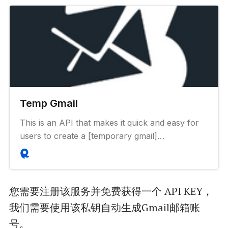
Temp Gmail
This is an API that makes it quick and easy for
users to create a [temporary gmail]
(https://smailpro.com) address. Temporary
Gmail is an email address provided by Google
through the Gmail.com website. Please
emphasize that ”[temp gmail]
您需要注册该服务并免费获得一个 API KEY，
(https://smailpro.com) ” is completely different
我们需要使用该私钥自动生成Gmail邮箱账
from ”[temp email](https://smailpro.com) ”. The
号。