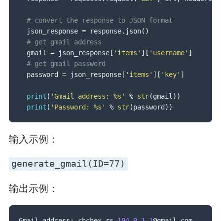
# convert the response to JSON format 
  json_response 
=
 response
.
json
(
)
# get gmail address
  gmail 
=
 json_response
[
'items'
]
[
'username'
]
# get gmail password
  password 
=
 json_response
[
'items'
]
[
'key'
]
print
(
'Gmail address: %s'
%
str
(
gmail
)
)
print
(
'Password: %s'
%
str
(
password
)
)
输入示例：
generate_gmail(ID=77)
输出示例：
Gmail address
:
 chchex
.
rs
.
104.9
.1
.1
@gmail
.
com
